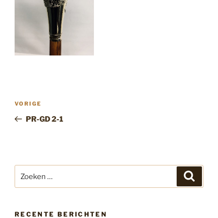
Bericht
Vorig
VORIGE
navigatie
bericht
PR-GD 2-1
Zoeken
Zoeke
naar:
RECENTE BERICHTEN