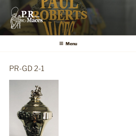
Ga
naar
de
inhoud
Menu
PR-GD 2-1