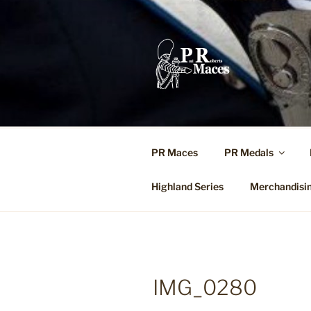
Ga
naar
de
inhoud
PR Maces
PR Medals
Highland Series
Merchandisi
IMG_0280